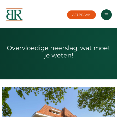
Ga
naar
AFSPRAAK
de
inhoud
Overvloedige neerslag, wat moet
je weten!