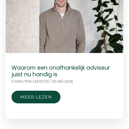
Waarom een onafhankelijk adviseur
juist nu handig is
3 MINUTEN LEESTIJD
/
20 MEI 2026
WAAROM
MEER LEZEN
EEN
ONAFHANKELIJK
ADVISEUR
JUIST