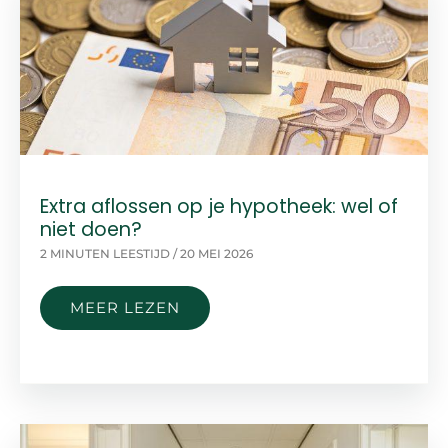
Extra aflossen op je hypotheek: wel of
niet doen?
2 MINUTEN LEESTIJD
/
20 MEI 2026
EXTRA
MEER LEZEN
AFLOSSEN
OP
JE
HYPOTHEEK:
WEL