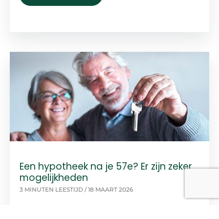
WOZ-
WAARDE
KAN
GUNSTIG
ZIJN
VOOR
JE
HYPOTHEEKRENTE!
Een hypotheek na je 57e? Er zijn zeker
mogelijkheden
3 MINUTEN LEESTIJD
/
18 MAART 2026
EEN
MEER LEZEN