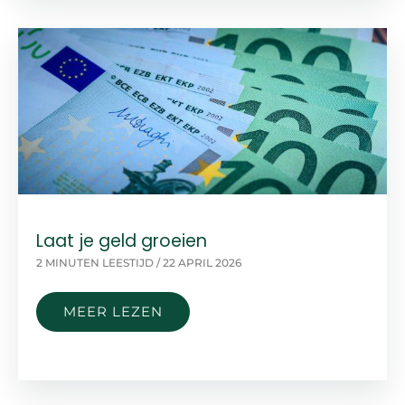
HEFTIG
Laat je geld groeien
2 MINUTEN LEESTIJD
/
22 APRIL 2026
LAAT
MEER LEZEN
JE
GELD
GROEIEN