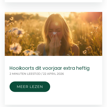
Hooikoorts dit voorjaar extra heftig
2 MINUTEN LEESTIJD
/
22 APRIL 2026
HOOIKOORTS
MEER LEZEN
DIT
VOORJAAR
EXTRA