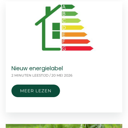
NU
HANDIG
IS
Nieuw energielabel
2 MINUTEN LEESTIJD
/
20 MEI 2026
NIEUW
MEER LEZEN
ENERGIELABEL