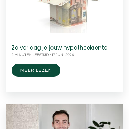
Zo verlaag je jouw hypotheekrente
2 MINUTEN LEESTIJD
/
17 JUNI 2026
ZO
MEER LEZEN
VERLAAG
JE
JOUW
HYPOTHEEKRENTE