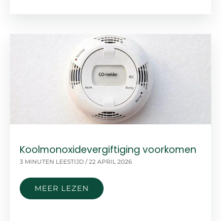
ONRUST
IN
DE
WERELD:
HOE
ZIT
HET
MET
JE
VERZEKERING?
Koolmonoxidevergiftiging voorkomen
3 MINUTEN LEESTIJD
/
22 APRIL 2026
KOOLMONOXIDEVERGIFTIGING
MEER LEZEN
VOORKOMEN