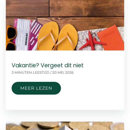
LENTE
EN
ZOMER
Vakantie? Vergeet dit niet
3 MINUTEN LEESTIJD
/
20 MEI 2026
VAKANTIE?
MEER LEZEN
VERGEET
DIT
NIET