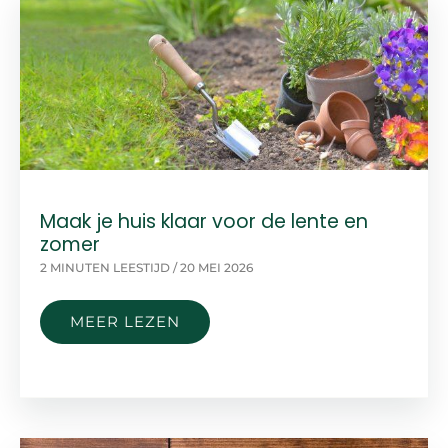
Maak je huis klaar voor de lente en
zomer
2 MINUTEN LEESTIJD
/
20 MEI 2026
MAAK
MEER LEZEN
JE
HUIS
KLAAR
VOOR
DE