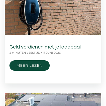
Geld verdienen met je laadpaal
2 MINUTEN LEESTIJD
/
17 JUNI 2026
GELD
MEER LEZEN
VERDIENEN
MET
JE
LAADPAAL