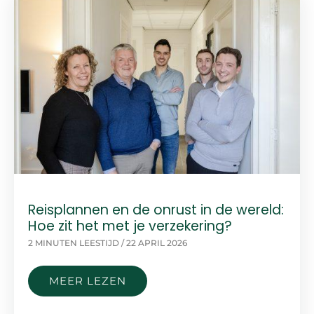
OF
NIET
DOEN?
Reisplannen en de onrust in de wereld:
Hoe zit het met je verzekering?
2 MINUTEN LEESTIJD
/
22 APRIL 2026
REISPLANNEN
MEER LEZEN
EN
DE