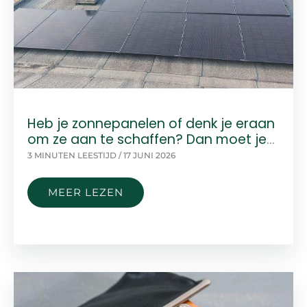
Heb je zonnepanelen of denk je eraan
om ze aan te schaffen? Dan moet je
dit weten
3 MINUTEN LEESTIJD
/
17 JUNI 2026
HEB
MEER LEZEN
JE
ZONNEPANELEN
OF
DENK
JE
ERAAN
OM