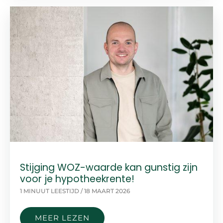
Stijging WOZ-waarde kan gunstig zijn
voor je hypotheekrente!
1 MINUUT LEESTIJD
/
18 MAART 2026
STIJGING
MEER LEZEN