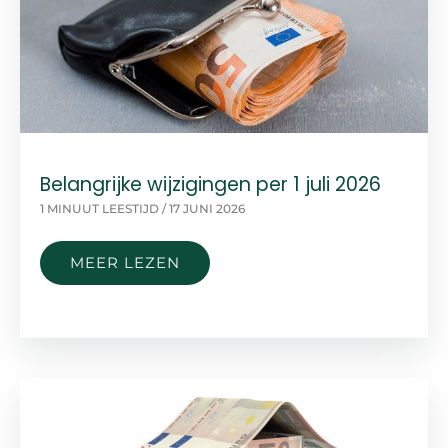
ZE
AAN
TE
SCHAFFEN?
DAN
MOET
JE
Belangrijke wijzigingen per 1 juli 2026
DIT
1 MINUUT LEESTIJD
/
17 JUNI 2026
WETEN
BELANGRIJKE
MEER LEZEN
WIJZIGINGEN
PER
1
JULI
2026