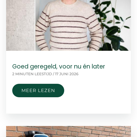
Goed geregeld, voor nu én later
2 MINUTEN LEESTIJD
/
17 JUNI 2026
GOED
MEER LEZEN
GEREGELD,
VOOR
NU
ÉN
LATER