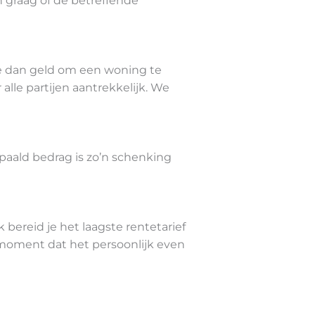
 graag of de betreffende
je dan geld om een woning te
lle partijen aantrekkelijk. We
paald bedrag is zo’n schenking
bereid je het laagste rentetarief
moment dat het persoonlijk even