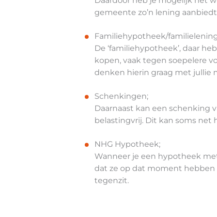
Daardoor heb je mogelijk net w
gemeente zo’n lening aanbiedt 
Familiehypotheek/familielening
De ‘familiehypotheek’, daar he
kopen, vaak tegen soepelere voo
denken hierin graag met jullie
Schenkingen;
Daarnaast kan een schenking va
belastingvrij. Dit kan soms net 
NHG Hypotheek;
Wanneer je een hypotheek met N
dat ze op dat moment hebben a
tegenzit.