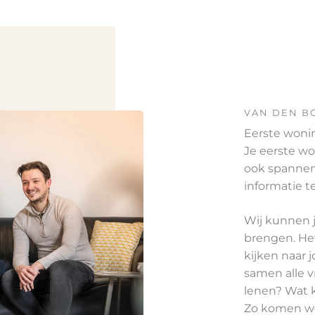
VAN DEN B
Eerste woni
Je eerste wo
ook spannend
informatie t
Wij kunnen 
brengen. Het
kijken naar 
samen alle v
lenen? Wat 
Zo komen we