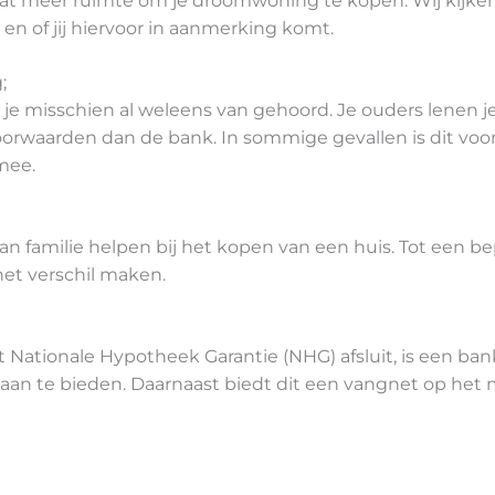
at meer ruimte om je droomwoning te kopen. Wij kijken
en of jij hiervoor in aanmerking komt.
;
b je misschien al weleens van gehoord. Je ouders lenen 
rwaarden dan de bank. In sommige gevallen is dit voor a
 mee
.
n familie helpen bij het kopen van een huis. Tot een be
het verschil
maken.
ationale Hypotheek Garantie (NHG) afsluit, is een bank 
an te bieden. Daarnaast biedt dit een vangnet op het 