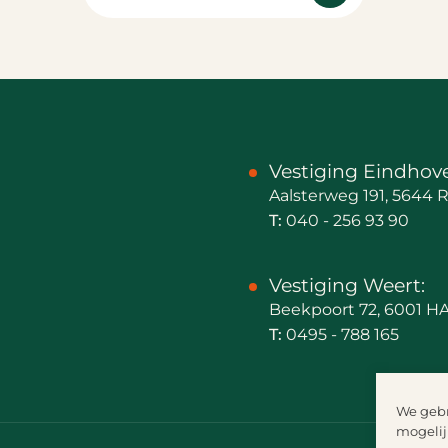
Vestiging Eindhov
Aalsterweg 191, 5644
T:
040 - 256 93 90
Vestiging Weert:
Beekpoort 72, 6001 H
T:
0495 - 788 165
We gebr
mogelijk