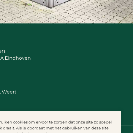
en:
 RA Eindhoven
A Weert
uiken cookies om ervoor te zorgen dat onze site zo soepel
 draait. Als je doorgaat met het gebruiken van deze site,