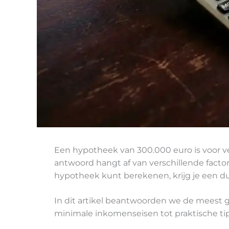
Een hypotheek van 300.000 euro is voor vee
antwoord hangt af van verschillende facto
hypotheek kunt berekenen, krijg je een dui
In dit artikel beantwoorden we de meest
minimale inkomenseisen tot praktische tip