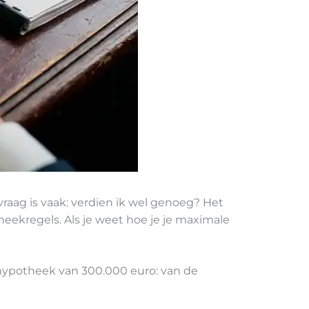
raag is vaak: verdien ik wel genoeg? Het
eekregels. Als je weet hoe je je maximale
hypotheek van 300.000 euro: van de