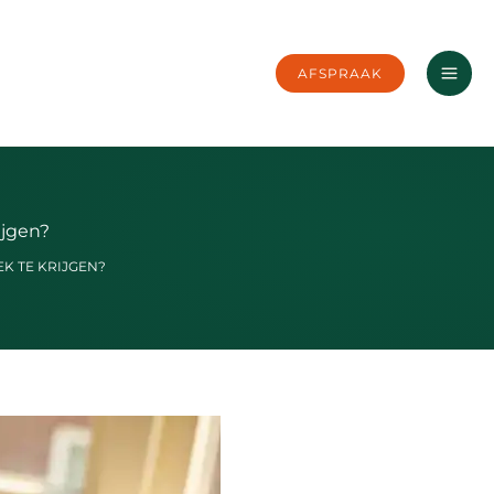
AFSPRAAK
ijgen?
K TE KRIJGEN?