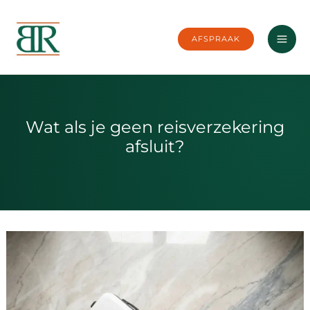
Ga
naar
AFSPRAAK
de
inhoud
Wat als je geen reisverzekering
afsluit?