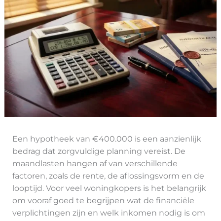
Een hypotheek van €400.000 is een aanzienlijk
bedrag dat zorgvuldige planning vereist. De
maandlasten hangen af van verschillende
factoren, zoals de rente, de aflossingsvorm en de
looptijd. Voor veel woningkopers is het belangrijk
om vooraf goed te begrijpen wat de financiële
verplichtingen zijn en welk inkomen nodig is om