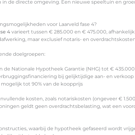
ten in de directe omgeving. Een nieuwe speeltuin en gro
ingsmogelijkheden voor Laarveld fase 4?
ase 4
varieert tussen € 285.000 en € 475.000, afhankelij
rdafwerking, maar exclusief notaris- en overdrachtskosten
lende doelgroepen:
 de Nationale Hypotheek Garantie (NHG) tot € 435.000
rbruggingsfinanciering bij gelijktijdige aan- en verkoop
g mogelijk tot 90% van de koopprijs
vullende kosten, zoals notariskosten (ongeveer € 1.500
oningen geldt geen overdrachtsbelasting, wat een voor
structies, waarbij de hypotheek gefaseerd wordt vrijg