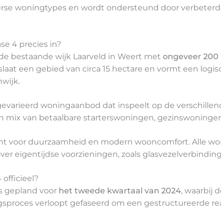
se woningtypes en wordt ondersteund door verbeterde 
se 4 precies in?
n de bestaande wijk Laarveld in Weert met
ongeveer 200
slaat een gebied van circa 15 hectare en vormt een logis
wijk.
gevarieerd woningaanbod dat inspeelt op de verschill
een mix van betaalbare starterswoningen, gezinswoning
cht voor duurzaamheid en modern wooncomfort. Alle 
 eigentijdse voorzieningen, zoals glasvezelverbindinge
officieel?
 is gepland voor
het tweede kwartaal van 2024
, waarbij
sproces verloopt gefaseerd om een gestructureerde rea