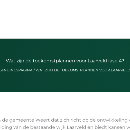
Wat zijn de toekomstplannen voor Laarveld fase 4?
LANDINGSPAGINA
WAT ZIJN DE TOEKOMSTPLANNEN VOOR LAARVELD 
in de gemeente Weert dat zich richt op de ontwikkelin
iding van de bestaande wijk Laarveld en biedt kansen vo