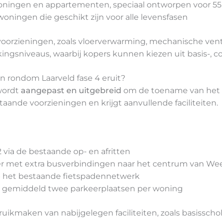
woningen en appartementen, speciaal ontworpen voor 55
woningen die geschikt zijn voor alle levensfasen
orzieningen, zoals vloerverwarming, mechanische venti
ngsniveaus, waarbij kopers kunnen kiezen uit basis-, co
en rondom Laarveld fase 4 eruit?
 wordt
aangepast en uitgebreid
om de toename van het 
taande voorzieningen en krijgt aanvullende faciliteiten.
2 via de bestaande op- en afritten
er met extra busverbindingen naar het centrum van We
op het bestaande fietspadennetwerk
 gemiddeld twee parkeerplaatsen per woning
kmaken van nabijgelegen faciliteiten, zoals basissch