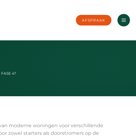
AFSPRAAK
FASE 4?
g van moderne woningen voor verschillende
or zowel starters als doorstromers op de