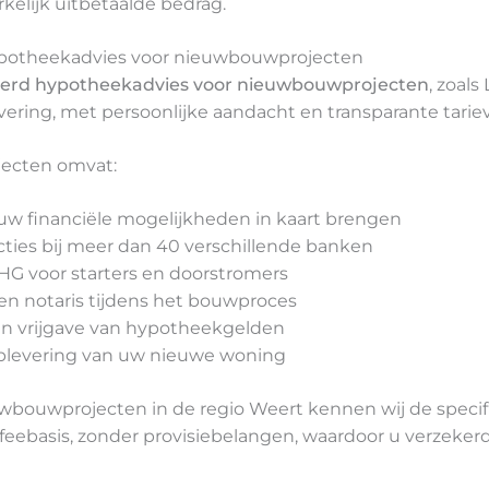
kelijk uitbetaalde bedrag.
ypotheekadvies voor nieuwbouwprojecten
eerd hypotheekadvies voor nieuwbouwprojecten
, zoals
vering, met persoonlijke aandacht en transparante tarie
jecten omvat:
uw financiële mogelijkheden in kaart brengen
ties bij meer dan 40 verschillende banken
HG voor starters en doorstromers
en notaris tijdens het bouwproces
n vrijgave van hypotheekgelden
 oplevering van uw nieuwe woning
uwbouwprojecten in de regio Weert kennen wij de specif
 feebasis, zonder provisiebelangen, waardoor u verzeker