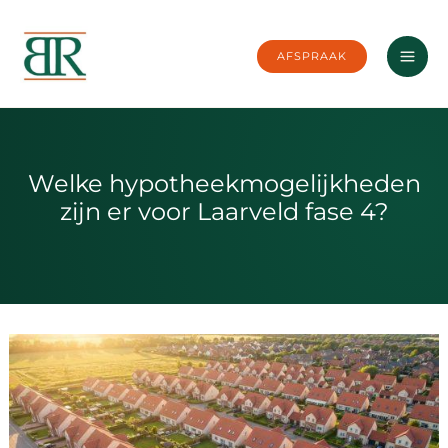
Ga
naar
AFSPRAAK
de
inhoud
Welke hypotheekmogelijkheden
zijn er voor Laarveld fase 4?