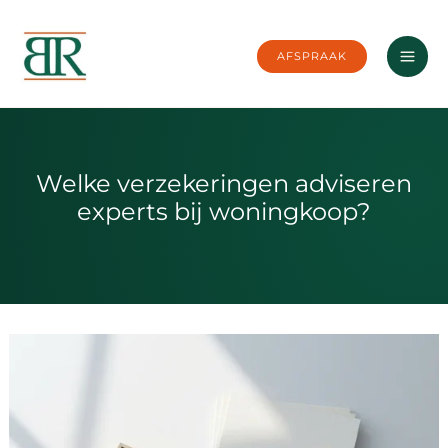
Ga
naar
AFSPRAAK
de
inhoud
Welke verzekeringen adviseren
experts bij woningkoop?