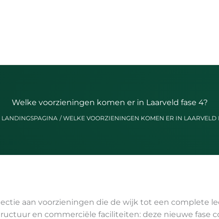
Welke voorzieningen komen er in Laarveld fase 4?
LANDINGSPAGINA
WELKE VOORZIENINGEN KOMEN ER IN LAARVELD 
ollectie aan voorzieningen die de wijk tot een complet
tructuur en commerciële faciliteiten: deze nieuwe fas