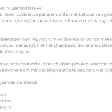
t in Laarveld fase 4?
mbineren voldoende parkeerruimte met behoud van groen
 terrein, terwijl bezoekers terechtkunnen op strategis
rplaats per woning, wat ruim voldoende is voor de mee
ervoor dat auto’s niet het straatbeeld domineren. Deze 
ektrisch rijden.
via een app inzicht in beschikbare plekken, waardoor 
 bewoners om minder eigen auto’s te bezitten, wat bijd
 geïmplementeerd:
gen
menten
e wijk