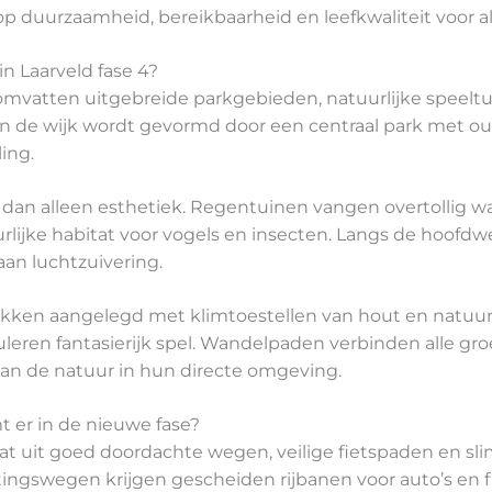
op duurzaamheid, bereikbaarheid en leefkwaliteit voor a
n Laarveld fase 4?
 omvatten uitgebreide parkgebieden, natuurlijke spee
van de wijk wordt gevormd door een centraal park met 
ling.
dan alleen esthetiek. Regentuinen vangen overtollig wat
rlijke habitat voor vogels en insecten. Langs de hoofd
an luchtzuivering.
ekken aangelegd met klimtoestellen van hout en natuu
leren fantasierijk spel. Wandelpaden verbinden alle g
n de natuur in hun directe omgeving.
 er in de nieuwe fase?
taat uit goed doordachte wegen, veilige fietspaden en 
ingswegen krijgen gescheiden rijbanen voor auto’s en 