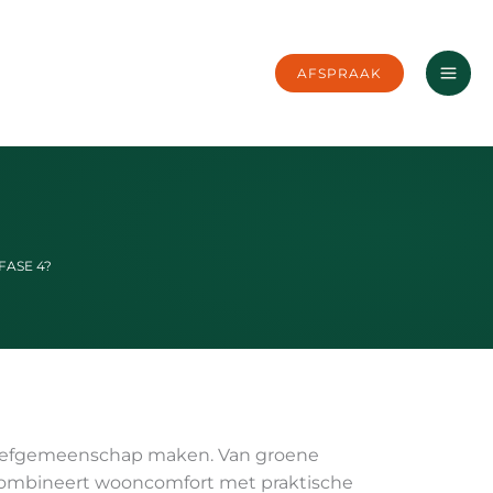
AFSPRAAK
FASE 4?
e leefgemeenschap maken. Van groene
e combineert wooncomfort met praktische