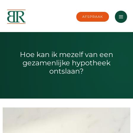
Ga
naar
AFSPRAAK
de
inhoud
Hoe kan ik mezelf van een
gezamenlijke hypotheek
ontslaan?