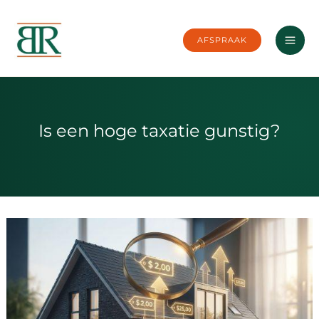
Ga
naar
AFSPRAAK
de
inhoud
Is een hoge taxatie gunstig?