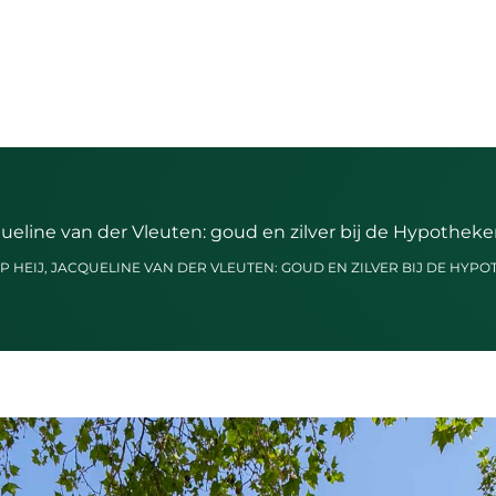
ueline van der Vleuten: goud en zilver bij de Hypothek
P HEIJ, JACQUELINE VAN DER VLEUTEN: GOUD EN ZILVER BIJ DE HYPO