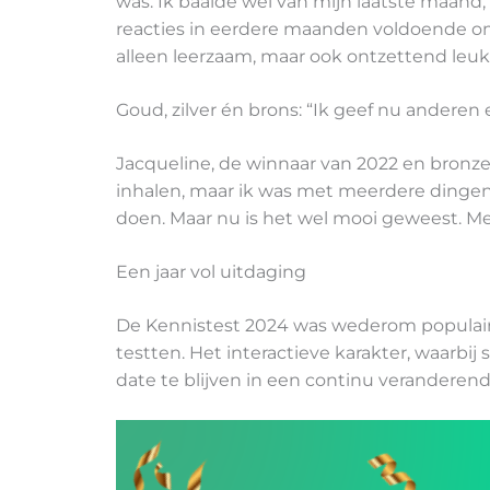
was. Ik baalde wel van mijn laatste maand, 
reacties in eerdere maanden voldoende om
alleen leerzaam, maar ook ontzettend leuk. E
Goud, zilver én brons: “Ik geef nu anderen
Jacqueline, de winnaar van 2022 en bronze
inhalen, maar ik was met meerdere dingen t
doen. Maar nu is het wel mooi geweest. Met
Een jaar vol uitdaging
De Kennistest 2024 was wederom populai
testten. Het interactieve karakter, waarbi
date te blijven in een continu veranderen