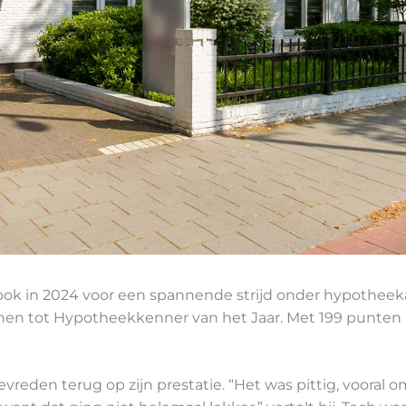
ook in 2024 voor een spannende strijd onder hypotheekad
onen tot Hypotheekkenner van het Jaar. Met 199 punten b
tevreden terug op zijn prestatie. “Het was pittig, vooral o