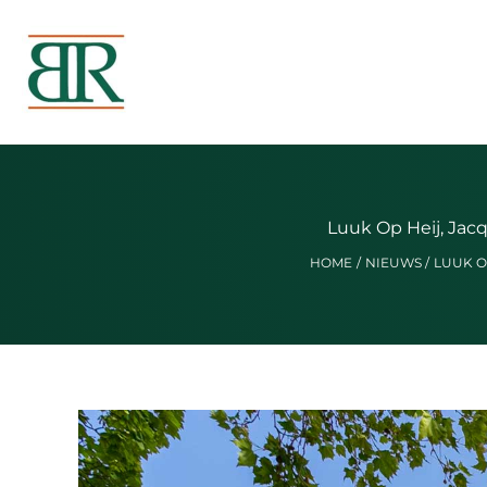
Ga
naar
de
inhoud
Luuk Op Heij, Jacq
HOME
NIEUWS
LUUK O