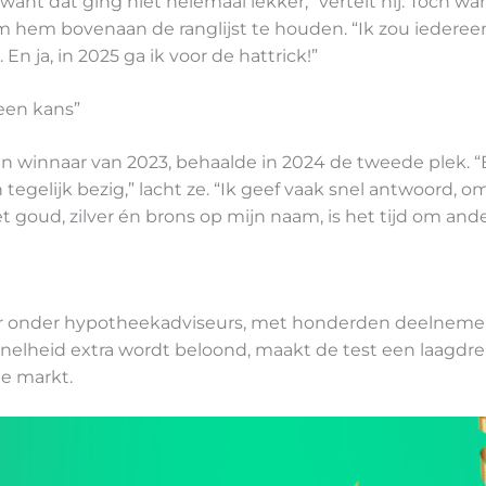
want dat ging niet helemaal lekker,” vertelt hij. Toch wa
 hem bovenaan de ranglijst te houden. “Ik zou iederee
n ja, in 2025 ga ik voor de hattrick!”
 een kans”
n winnaar van 2023, behaalde in 2024 de tweede plek. 
egelijk bezig,” lacht ze. “Ik geef vaak snel antwoord, 
 goud, zilver én brons op mijn naam, is het tijd om and
r onder hypotheekadviseurs, met honderden deelneme
j snelheid extra wordt beloond, maakt de test een laagd
de markt.