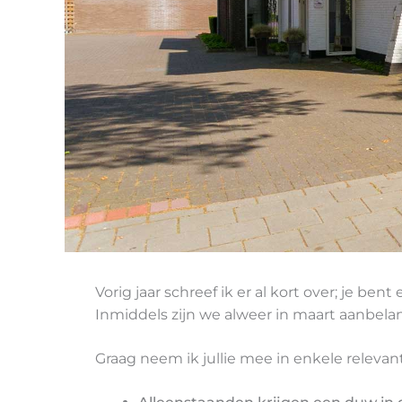
Vorig jaar schreef ik er al kort over; je b
Inmiddels zijn we alweer in maart aanbela
Graag neem ik jullie mee in enkele relevan