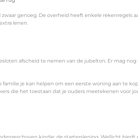
de rug
 zwaar genoeg. De overheid heeft enkele rekenregels 
extra lenen.
besloten afscheid te nemen van de jubelton. Er mag nog
op familie je kan helpen om een eerste woning aan te ko
kkers die het toestaan dat je ouders meetekenen voor jo
ondergeschoven kindje: de starterslening. Wellicht bied