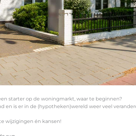
ent een starter op de woningmarkt, waar te beginnen?
nd en is er in de (hypotheken)wereld weer veel verander
te wijzigingen én kansen!