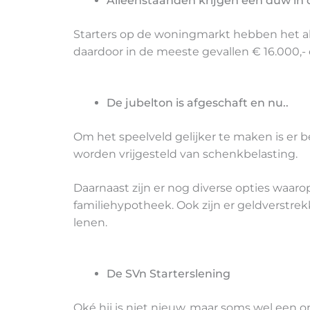
Alleenstaanden krijgen een duw in 
Starters op de woningmarkt hebben het al
daardoor in de meeste gevallen € 16.000,- 
De jubelton is afgeschaft en nu..
Om het speelveld gelijker te maken is er 
worden vrijgesteld van schenkbelasting.
Daarnaast zijn er nog diverse opties waar
familiehypotheek. Ook zijn er geldverstre
lenen.
De SVn Starterslening
Oké hij is niet nieuw, maar soms wel een 