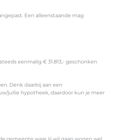
aangepast. Een alleenstaande mag
 steeds eenmalig € 31.813,- geschonken
pen. Denk daarbij aan een
uw/jullie hypotheek, daardoor kun je meer
t de gemeente waar jij wil gaan wonen wel