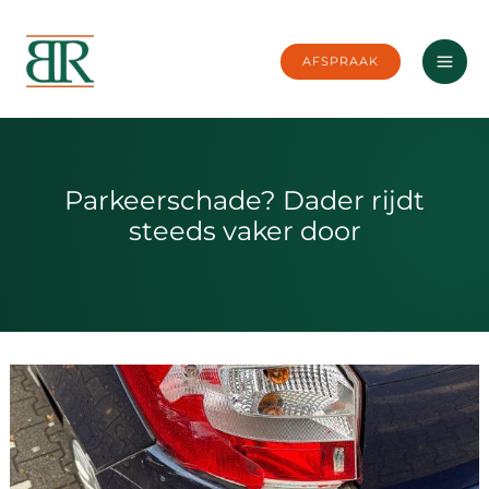
Ga
naar
AFSPRAAK
de
inhoud
Parkeerschade? Dader rijdt
steeds vaker door