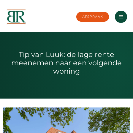
Ga
naar
AFSPRAAK
de
inhoud
Tip van Luuk: de lage rente
meenemen naar een volgende
woning