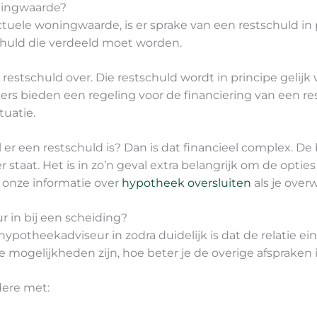
ningwaarde?
uele woningwaarde, is er sprake van een restschuld in pl
chuld die verdeeld moet worden.
restschuld over. Die restschuld wordt in principe gelijk v
 bieden een regeling voor de financiering van een res
tuatie.
jl er een restschuld is? Dan is dat financieel complex. 
staat. Het is in zo’n geval extra belangrijk om de optie
 onze informatie over
hypotheek oversluiten
als je over
 in bij een scheiding?
 hypotheekadviseur in zodra duidelijk is dat de relatie 
ële mogelijkheden zijn, hoe beter je de overige afsprak
dere met: