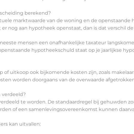
 scheiding berekend?
actuele marktwaarde van de woning en de openstaande h
r nog aan hypotheek openstaat, dan is dat verschil d
eeste mensen een onafhankelijke taxateur langskomen. D
penstaande hypotheekschuld staat op je jaarlijkse hypo
p of uitkoop ook bijkomende kosten zijn, zoals makelaa
kosten worden doorgaans van de overwaarde afgetrokken 
n verdeeld?
jk verdeeld te worden. De standaardregel bij gehuwden z
aarden of een samenlevingsovereenkomst kunnen daarva
ers kan uitvallen: