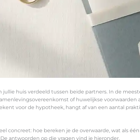
jullie huis verdeeld tussen beide partners. In de mees
e in de samenlevingsovereenkomst of huwelijkse voorwaar
ekent voor de hypotheek, hangt af van een aantal prakti
l concreet: hoe bereken je de overwaarde, wat als één pa
? De antwoorden op die vragen vind je hieronder.