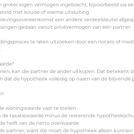
n groter eigen vermogen ingebracht, bijvoorbeeld via ee
steld met koude of warme uitsluiting
evingsovereenkomst een andere verdeelsleutel afges
flossingen gedaan vanuit privévermogen van één partner
idingsproces te laten uitzoeken door een notaris of med
.
aarde?
onen, kan die partner de ander uitkopen. Dat betekent d
 en dat de hypotheek volledig op naam van de blijvende 
n:
e woningwaarde vast te stellen
n de taxatiewaarde minus de resterende hypotheeksch
 de helft van de netto overwaarde
nde partner, want die moet de hypotheek alleen kunnen