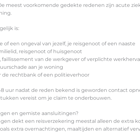
. De meest voorkomende gedekte redenen zijn acute ziekt
ning.
lijk is:
e of een ongeval van jezelf, je reisgenoot of een naaste
milielid, reisgenoot of huisgenoot
, faillissement van de werkgever of verplichte werkherva
atuurschade aan je woning
 de rechtbank of een politieverhoor
8 uur nadat de reden bekend is geworden contact opne
tukken vereist om je claim te onderbouwen.
ingen en gemiste aansluitingen?
ngen dekt een reisverzekering meestal alleen de extra ko
 zoals extra overnachtingen, maaltijden en alternatief ver