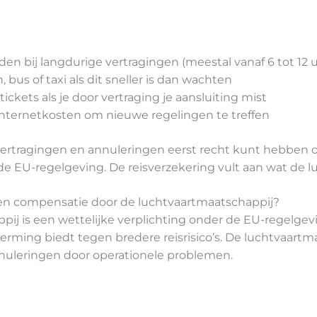
den bij langdurige vertragingen (meestal vanaf 6 tot 12 
, bus of taxi als dit sneller is dan wachten
ickets als je door vertraging je aansluiting mist
internetkosten om nieuwe regelingen te treffen
iegvertragingen en annuleringen eerst recht kunt hebbe
de EU-regelgeving. De reisverzekering vult aan wat de l
g en compensatie door de luchtvaartmaatschappij?
j is een wettelijke verplichting onder de EU-regelgevi
scherming biedt tegen bredere reisrisico’s. De luchtvaar
annuleringen door operationele problemen.