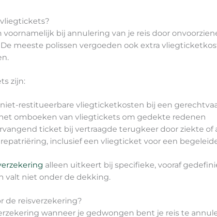
vliegtickets?
 voornamelijk bij annulering van je reis door onvoorzie
. De meeste polissen vergoeden ook extra vliegticketkos
en.
s zijn:
iet-restitueerbare vliegticketkosten bij een gerechtva
 het omboeken van vliegtickets om gedekte redenen
rvangend ticket bij vertraagde terugkeer door ziekte o
patriëring, inclusief een vliegticket voor een begeleid
verzekering
alleen uitkeert bij specifieke, vooraf gede
 valt niet onder de dekking.
or de reisverzekering?
verzekering wanneer je gedwongen bent je reis te annule