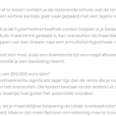
 af te lossen verklein je de resterende schuld, wat de re
en kortere periode gaat vaak gepaard met een lagere r
t je de hypotheekrenteaftrek correct toepast in je bela
ls de marktrente gedaald is, kan oversluiten de maandla
ppen van een lineaire naar een annuïteitenhypotheek v
t zich mee, zoals een boeterente bij vervroegd aflossen
oordat je een beslissing neemt.
 van 200.000 euro slim?
otheekrente significant lager ligt dan de rente die je n
het oversluiten. Die kosten bestaan onder andere uit
 looptijd, hoe groter het potentiële voordeel.
: als je maandelijkse besparing de totale overstapkoste
aard. Maar er zijn meer factoren om rekening mee te hou