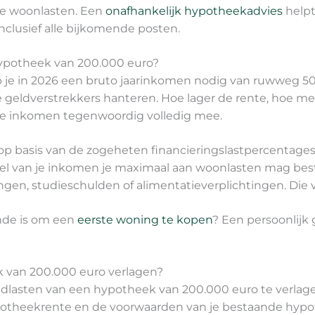
ke woonlasten. Een
onafhankelijk hypotheekadvies
helpt
inclusief alle bijkomende posten.
ypotheek van 200.000 euro?
je in 2026 een bruto jaarinkomen nodig van ruwweg 50.0
eldverstrekkers hanteren. Hoe lager de rente, hoe meer
ede inkomen tegenwoordig volledig mee.
basis van de zogeheten financieringslastpercentages, d
el van je inkomen je maximaal aan woonlasten mag bes
ningen, studieschulden of alimentatieverplichtingen. Di
nde is om een
eerste woning te kopen
? Een persoonlijk 
 van 200.000 euro verlagen?
dlasten van een hypotheek van 200.000 euro te verlage
hypotheekrente en de voorwaarden van je bestaande hyp