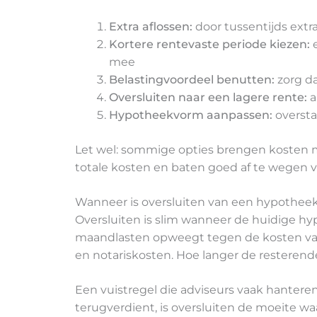
Extra aflossen:
door tussentijds extra
Kortere rentevaste periode kiezen:
e
mee
Belastingvoordeel benutten:
zorg da
Oversluiten naar een lagere rente:
a
Hypotheekvorm aanpassen:
oversta
Let wel: sommige opties brengen kosten me
totale kosten en baten goed af te wegen v
Wanneer is oversluiten van een hypotheek
Oversluiten is slim wanneer de huidige hyp
maandlasten opweegt tegen de kosten van 
en notariskosten. Hoe langer de resterende
Een vuistregel die adviseurs vaak hanteren
terugverdient, is oversluiten de moeite w