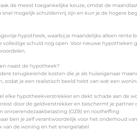
vaak de meest toegankelijke keuze, omdat de maandlaste
e zo snel mogelijk schuldenvrij zijn en kun je de hogere b
ngsvrije hypotheek, waarbij je maandelijks alleen rente b
de volledige schuld nog open. Voor nieuwe hypotheken ge
voordelen.
ten naast de hypotheek?
ere terugkerende kosten die je als huiseigenaar maandelij
 zodat je een realistisch beeld hebt van wat een woning
jwel elke hypotheekverstrekker en dekt schade aan de wo
reist door de geldverstrekker en beschermt je partner o
 onroerendezaakbelasting (OZB) en rioolheffing
naar ben je zelf verantwoordelijk voor het onderhoud v
k van de woning en het energielabel