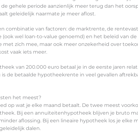
er de gehele periode aanzienlijk meer terug dan het oor
alt geleidelijk naarmate je meer aflost.
combinatie van factoren: de marktrente, de rentevaste
ook wel loan-to-value genoemd) en het beleid van de g
te met zich mee, maar ook meer onzekerheid over toek
ost vaak iets meer.
ek van 200.000 euro betaal je in de eerste jaren relatie
 is de betaalde hypotheekrente in veel gevallen aftrekba
sten het meest?
oed op wat je elke maand betaalt. De twee meest voork
heek. Bij een annuïteitenhypotheek blijven je bruto ma
minder aflossing. Bij een lineaire hypotheek los je elke
eleidelijk dalen.