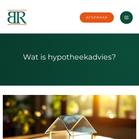
Ga
naar
AFSPRAAK
de
inhoud
Wat is hypotheekadvies?