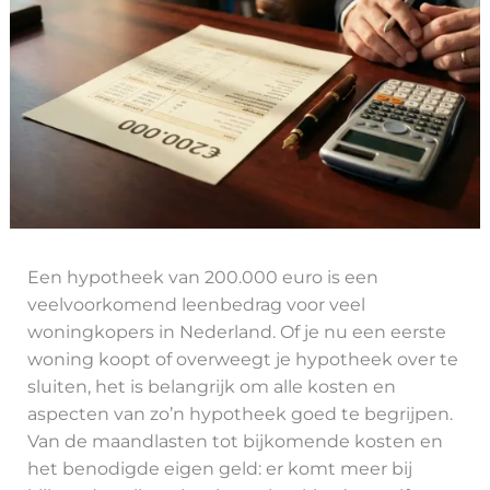
Een hypotheek van 200.000 euro is een
veelvoorkomend leenbedrag voor veel
woningkopers in Nederland. Of je nu een eerste
woning koopt of overweegt je hypotheek over te
sluiten, het is belangrijk om alle kosten en
aspecten van zo’n hypotheek goed te begrijpen.
Van de maandlasten tot bijkomende kosten en
het benodigde eigen geld: er komt meer bij