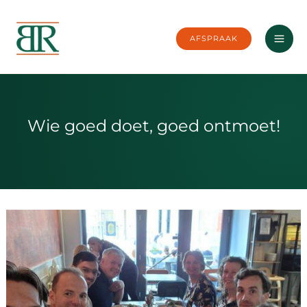
Ga
naar
AFSPRAAK
de
inhoud
Wie goed doet, goed ontmoet!