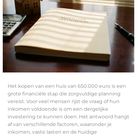
Het kopen van een huis van 650.000 euro is een
grote financiële stap die zorgvuldige planning
vereist. Voor veel mensen rijst de vraag of hun
inkomen voldoende is om een dergelijke
investering te kunnen doen. Het antwoord hangt
af van verschillende factoren, waaronder je
inkomen, vaste lasten en de huidige