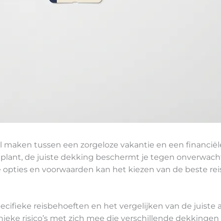
l maken tussen een zorgeloze vakantie en een financië
lant, de juiste dekking beschermt je tegen onverwach
e opties en voorwaarden kan het kiezen van de beste re
specifieke reisbehoeften en het vergelijken van de juis
ieke risico’s met zich mee die verschillende dekkingen 