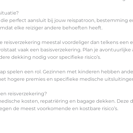
ituatie?
g die perfect aansluit bij jouw reispatroon, bestemming
omdat elke reiziger andere behoeften heeft.
e reisverzekering meestal voordeliger dan telkens een en
staat vaak een basisverzekering. Plan je avontuurlijke a
e dekking nodig voor specifieke risico’s.
chap spelen een rol. Gezinnen met kinderen hebben ander
t hogere premies en specifieke medische uitsluitinge
en reisverzekering?
edische kosten, repatriëring en bagage dekken. Deze 
egen de meest voorkomende en kostbare risico’s.