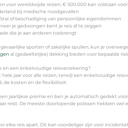
en voor wereldwijde reizen; € 500.000 kan volstaan voo
derland bij medische noodgevallen
efstal of beschadiging van persoonlijke eigendommen
eer je gedwongen bent je reis af te zeggen
ade die je aan anderen toebrengt
gevaarlijke sporten of zakelijke spullen, kun je overwege
ngen
al (gedeeltelijke) dekking bieden voor bepaalde risic
de en een enkelvoudige reisverzekering?
hele jaar voor alle reizen, terwijl een enkelvoudige rei
d, de kosten en de flexibiliteit.
een jaarlijkse premie en ben je automatisch gedekt voor
r jaar reist. De meeste doorlopende polissen hebben wel 
 elke reis apart. Dit kan voordeliger zijn voor incidentele