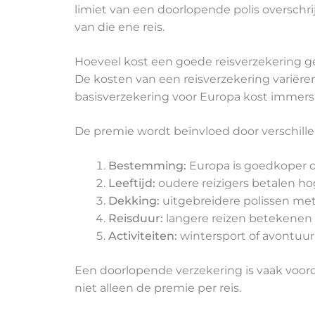
limiet van een doorlopende polis overschr
van die ene reis.
Hoeveel kost een goede reisverzekering 
De kosten van een reisverzekering variëren
basisverzekering voor Europa kost immers
De premie wordt beïnvloed door verschille
Bestemming:
Europa is goedkoper d
Leeftijd:
oudere reizigers betalen h
Dekking:
uitgebreidere polissen me
Reisduur:
langere reizen betekenen
Activiteiten:
wintersport of avontuurl
Een doorlopende verzekering is vaak voorde
niet alleen de premie per reis.