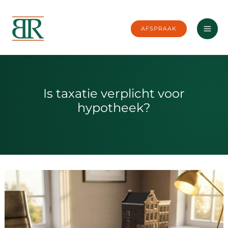
Ga
naar
AFSPRAAK
de
inhoud
Is taxatie verplicht voor
hypotheek?