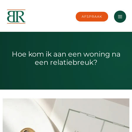
Ga
naar
AFSPRAAK
de
inhoud
Hoe kom ik aan een woning na
een relatiebreuk?