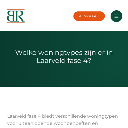
Ga
naar
AFSPRAAK
de
inhoud
Welke woningtypes zijn er in
Laarveld fase 4?
Laarveld fase 4 biedt verschillende woningtypen
voor uiteenlopende woonbehoeften en